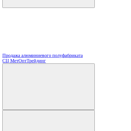
Продажа алюминиевого полуфабриката
СЦ
МетОптТрейдинг