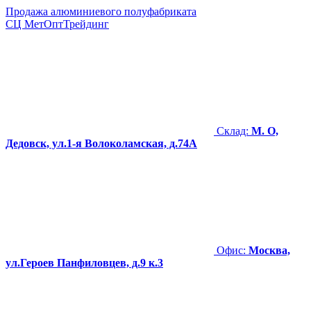
Продажа алюминиевого полуфабриката
СЦ
МетОптТрейдинг
Склад:
М. О,
Дедовск, ул.1-я Волоколамская, д.74А
Офис:
Москва,
ул.Героев Панфиловцев, д.9 к.3