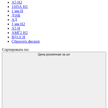
А5 Н2
1105А Н2
1 мм H
Д16Б
АД
1 мм Н2
А5 Н
АМГ2 Н2
ВД1А Н
Сбросить фильтр
Сортировать по:
Цена розничная за шт