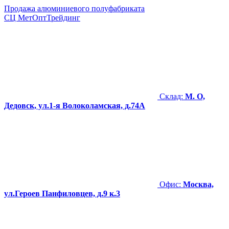
Продажа алюминиевого полуфабриката
СЦ
МетОптТрейдинг
Склад:
М. О,
Дедовск, ул.1-я Волоколамская, д.74А
Офис:
Москва,
ул.Героев Панфиловцев, д.9 к.3