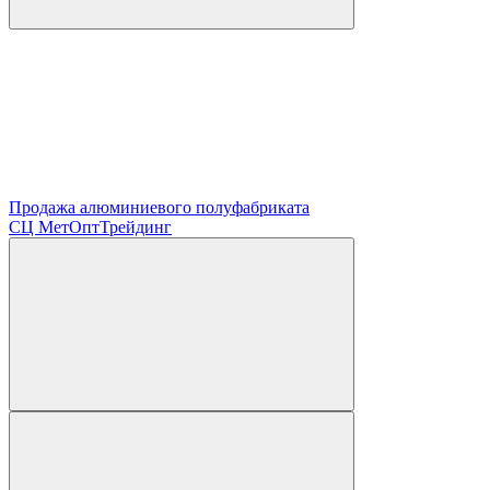
Продажа алюминиевого полуфабриката
СЦ
МетОптТрейдинг