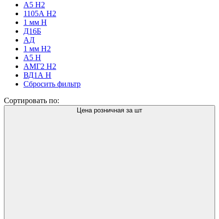
А5 Н2
1105А Н2
1 мм H
Д16Б
АД
1 мм Н2
А5 Н
АМГ2 Н2
ВД1А Н
Сбросить фильтр
Сортировать по:
Цена розничная за шт