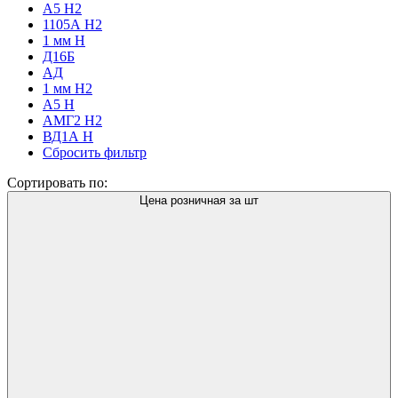
А5 Н2
1105А Н2
1 мм H
Д16Б
АД
1 мм Н2
А5 Н
АМГ2 Н2
ВД1А Н
Сбросить фильтр
Сортировать по:
Цена розничная за шт