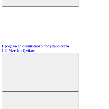
Продажа алюминиевого полуфабриката
СЦ
МетОптТрейдинг