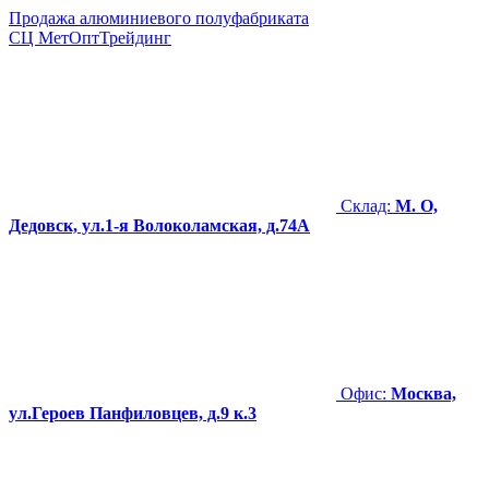
Продажа алюминиевого полуфабриката
СЦ
МетОптТрейдинг
Склад:
М. О,
Дедовск, ул.1-я Волоколамская, д.74А
Офис:
Москва,
ул.Героев Панфиловцев, д.9 к.3