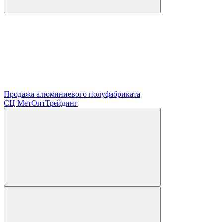
Продажа алюминиевого полуфабриката
СЦ
МетОптТрейдинг