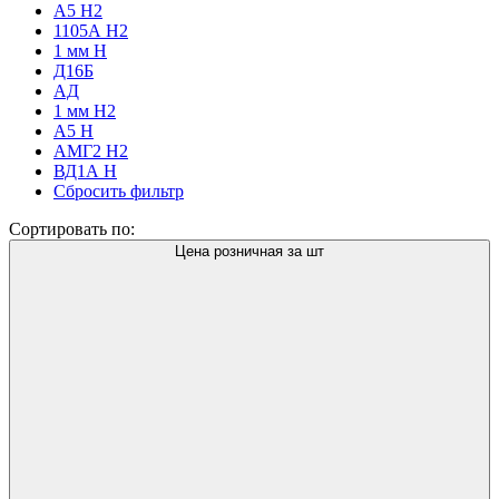
А5 Н2
1105А Н2
1 мм H
Д16Б
АД
1 мм Н2
А5 Н
АМГ2 Н2
ВД1А Н
Сбросить фильтр
Сортировать по:
Цена розничная за шт