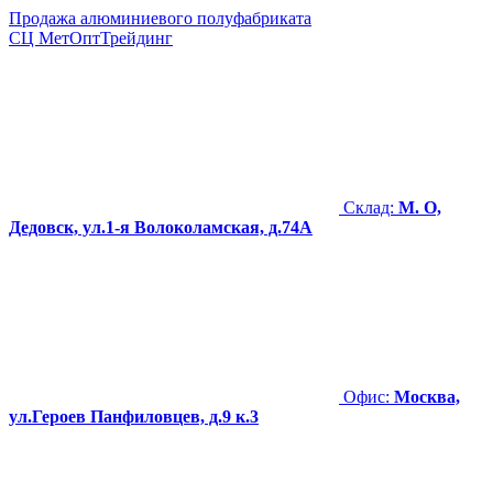
Продажа алюминиевого полуфабриката
СЦ
МетОптТрейдинг
Склад:
М. О,
Дедовск, ул.1-я Волоколамская, д.74А
Офис:
Москва,
ул.Героев Панфиловцев, д.9 к.3