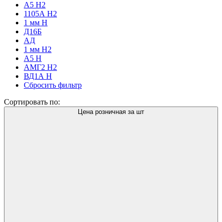
А5 Н2
1105А Н2
1 мм H
Д16Б
АД
1 мм Н2
А5 Н
АМГ2 Н2
ВД1А Н
Сбросить фильтр
Сортировать по:
Цена розничная за шт