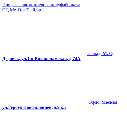
Продажа алюминиевого полуфабриката
СЦ
МетОптТрейдинг
Склад:
М. О,
Дедовск, ул.1-я Волоколамская, д.74А
Офис:
Москва,
ул.Героев Панфиловцев, д.9 к.3