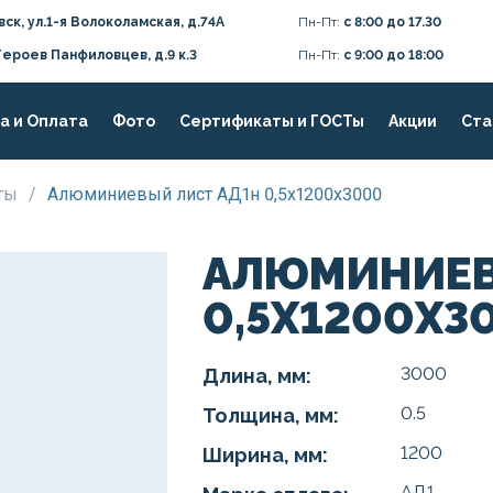
вск, ул.1-я Волоколамская, д.74А
Пн-Пт:
с 8:00 до 17.30
Героев Панфиловцев, д.9 к.3
Пн-Пт:
с 9:00 до 18:00
а и Оплата
Фото
Сертификаты и ГОСТы
Акции
Ста
сты
/
Алюминиевый лист АД1н 0,5х1200х3000
АЛЮМИНИЕВ
0,5Х1200Х3
3000
Длина, мм:
0.5
Толщина, мм:
1200
Ширина, мм:
АД1