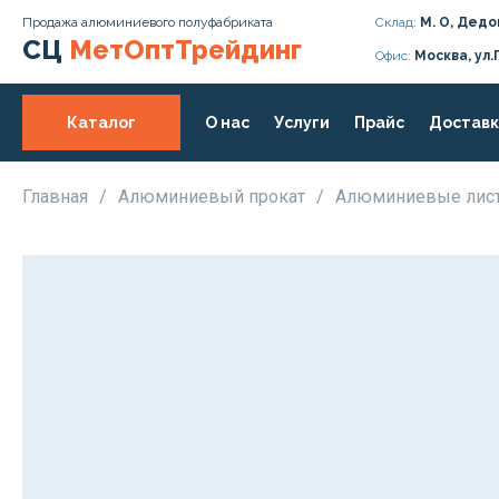
Продажа алюминиевого полуфабриката
Склад:
М. О, Дедо
СЦ
МетОптТрейдинг
Офис:
Москва, ул.
Каталог
О нас
Услуги
Прайс
Доставк
Главная
/
Алюминиевый прокат
/
Алюминиевые ли