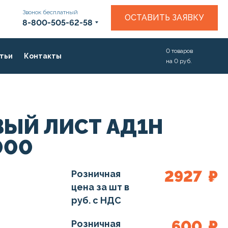
Звонок бесплатный
ОСТАВИТЬ ЗАЯВКУ
8-800-505-62-58
0
товаров
тьи
Контакты
на
0
руб.
ЫЙ ЛИСТ АД1Н
000
2927
₽
Розничная
цена за шт в
руб. с НДС
600
₽
Розничная