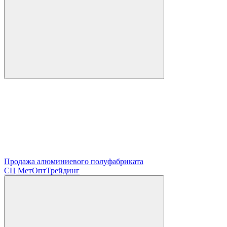
Продажа алюминиевого полуфабриката
СЦ
МетОптТрейдинг