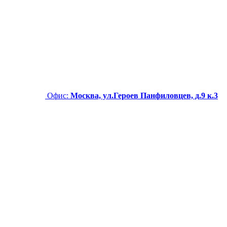
Офис:
Москва, ул.Героев Панфиловцев, д.9 к.3