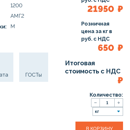
1200
21950
₽
АМГ2
Розничная
М
ки:
цена за кг в
руб. с НДС
650
₽
Итоговая
стоимость с НДС
ата
ГОСТы
₽
Количество:
В КОРЗИНУ