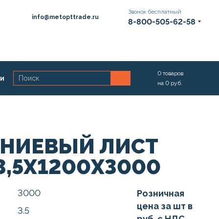
Звонок бесплатный
info@metopttrade.ru
8-800-505-62-58
0
товаров
ии
на
0
руб.
НИЕВЫЙ ЛИСТ
3,5Х1200Х3000
3000
Розничная
цена за шт в
3.5
руб. с НДС