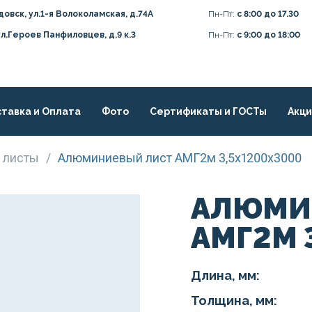
довск, ул.1-я Волоколамская, д.74А
Пн-Пт:
с 8:00 до 17.30
ул.Героев Панфиловцев, д.9 к.3
Пн-Пт:
с 9:00 до 18:00
тавка и Оплата
Фото
Сертификаты и ГОСТы
Акц
 листы
/
Алюминиевый лист АМГ2м 3,5х1200х3000
АЛЮМИ
АМГ2М 
Длина, мм:
Толщина, мм: