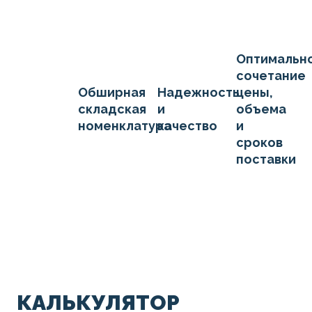
Оптимальн
сочетание
Обширная
Надежность
цены,
складская
и
объема
номенклатура
качество
и
сроков
поставки
КАЛЬКУЛЯТОР