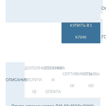
О
В КОРЗИНУ
КУПИТЬ В 1
Г
КЛИК
ДОПОЛНИТЕЛЬНЫЕ
ДОСТАВКА
СЕРТИФИКАТЫ
ОТЗЫВЫ
ОПИСАНИЕ
УСЛУГИ
И
(4)
(0)
(3)
ОПЛАТА