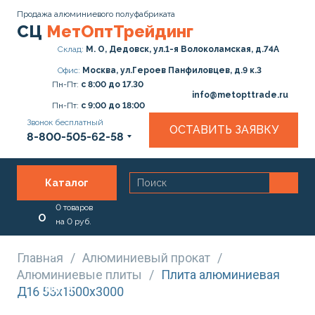
Продажа алюминиевого полуфабриката
СЦ
МетОптТрейдинг
Склад:
М. О, Дедовск, ул.1-я Волоколамская, д.74А
Офис:
Москва, ул.Героев Панфиловцев, д.9 к.3
Пн-Пт:
с 8:00 до 17.30
info@metopttrade.ru
Пн-Пт:
с 9:00 до 18:00
Звонок бесплатный
ОСТАВИТЬ ЗАЯВКУ
8-800-505-62-58
Каталог
0
товаров
О
на
0
руб.
нас
Главная
/
Алюминиевый прокат
/
Алюминиевые плиты
/
Плита алюминиевая
Услуги
Д16 55х1500х3000