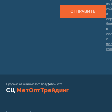
дан
са
ОТПРАВИТЬ
и
се
Янд
в
соо
с
пол
кон
Продажа алюминиевого полуфабриката
СЦ
МетОптТрейдинг