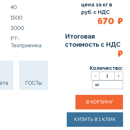
цена за кг в
40
руб. с НДС
1500
670
₽
3000
Итоговая
РТ-
стоимость с НДС
Техприемка
₽
Количество:
ата
ГОСТы
кг
В КОРЗИНУ
КУПИТЬ В 1 КЛИК