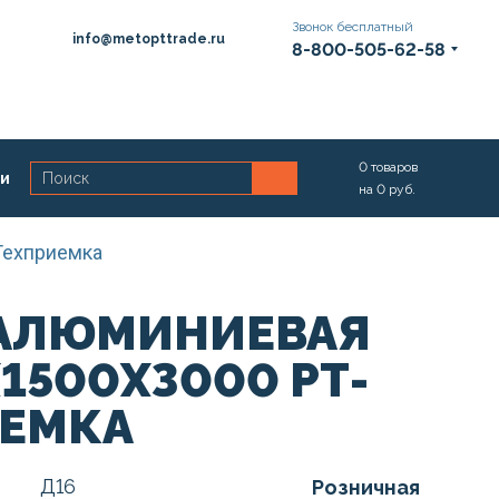
Звонок бесплатный
info@metopttrade.ru
8-800-505-62-58
0
товаров
ии
на
0
руб.
Техприемка
 АЛЮМИНИЕВАЯ
Х1500Х3000 РТ-
ИЕМКА
Д16
Розничная