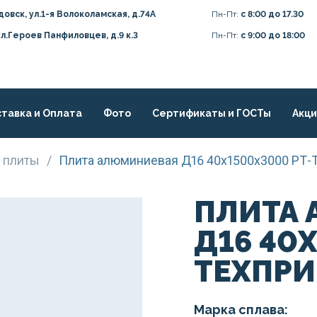
довск, ул.1-я Волоколамская, д.74А
Пн-Пт:
с 8:00 до 17.30
ул.Героев Панфиловцев, д.9 к.3
Пн-Пт:
с 9:00 до 18:00
тавка и Оплата
Фото
Сертификаты и ГОСТы
Акц
 плиты
/
Плита алюминиевая Д16 40х1500х3000 РТ-
ПЛИТА
Д16 40
ТЕХПР
Марка сплава: