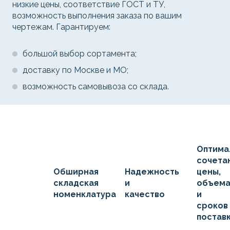
низкие цены, соответствие ГОСТ и ТУ,
возможность выполнения заказа по вашим
чертежам. Гарантируем:
большой выбор сортамента;
доставку по Москве и МО;
возможность самовывоза со склада.
Оптима
сочета
Обширная
Надежность
цены,
складская
и
объем
номенклатура
качество
и
сроков
постав