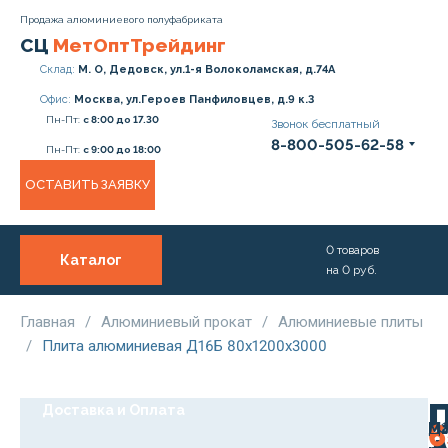
Продажа алюминиевого полуфабриката
СЦ
МетОптТрейдинг
Склад:
М. О, Дедовск, ул.1-я Волоколамская, д.74А
Офис:
Москва, ул.Героев Панфиловцев, д.9 к.3
Пн-Пт:
с 8:00 до 17.30
Звонок бесплатный
8-800-505-62-58
Пн-Пт:
с 9:00 до 18:00
ОСТАВИТЬ ЗАЯВКУ
0
товаров
Каталог
на
0
руб.
О нас
Услуги
Главная
/
Алюминиевый прокат
/
Алюминиевые плиты
/
Плита алюминиевая Д16Б 80х1200х3000
Прайс
Доставка и Оплата
М
Д1
Ро