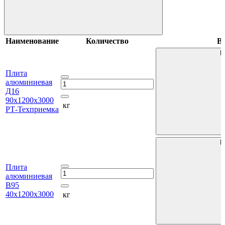
Наименование
Количество
В 
В
Плита
алюминиевая
Д16
90х1200х3000
кг
РТ-Техприемка
В
Плита
алюминиевая
В95
40х1200х3000
кг