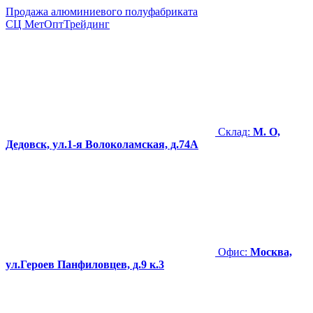
Продажа алюминиевого полуфабриката
СЦ
МетОптТрейдинг
Склад:
М. О,
Дедовск, ул.1-я Волоколамская, д.74А
Офис:
Москва,
ул.Героев Панфиловцев, д.9 к.3