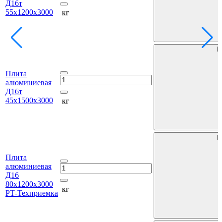
Д16т
55х1200х3000
кг
В
Плита
алюминиевая
Д16т
45х1500х3000
кг
В
Плита
алюминиевая
Д16
80х1200х3000
кг
РТ-Техприемка