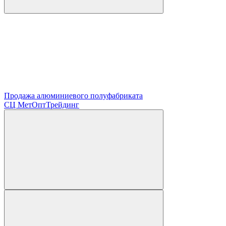
Продажа алюминиевого полуфабриката
СЦ
МетОптТрейдинг