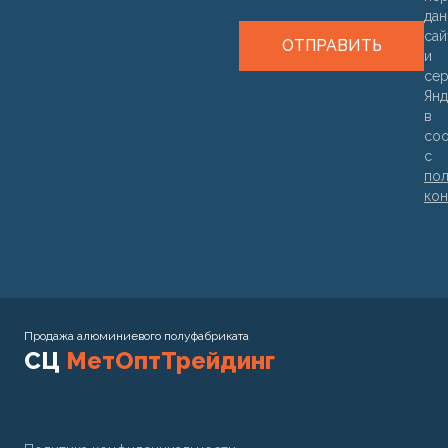
дан
са
ОТПРАВИТЬ
и
се
Янд
в
соо
с
пол
кон
Продажа алюминиевого полуфабриката
СЦ
МетОптТрейдинг