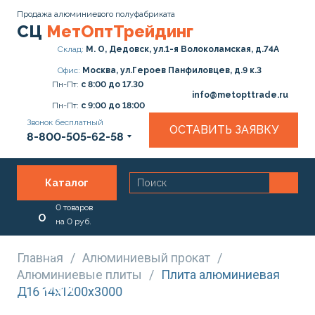
Продажа алюминиевого полуфабриката
СЦ
МетОптТрейдинг
Склад:
М. О, Дедовск, ул.1-я Волоколамская, д.74А
Офис:
Москва, ул.Героев Панфиловцев, д.9 к.3
Пн-Пт:
с 8:00 до 17.30
info@metopttrade.ru
Пн-Пт:
с 9:00 до 18:00
Звонок бесплатный
ОСТАВИТЬ ЗАЯВКУ
8-800-505-62-58
Каталог
0
товаров
О
на
0
руб.
нас
Главная
/
Алюминиевый прокат
/
Алюминиевые плиты
/
Плита алюминиевая
Услуги
Д16 14х1200х3000