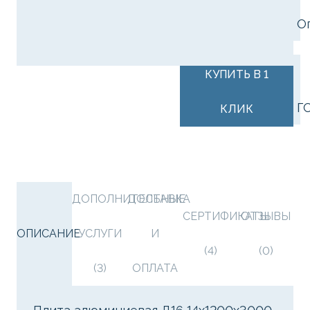
О
В КОРЗИНУ
КУПИТЬ В 1
Г
КЛИК
ДОПОЛНИТЕЛЬНЫЕ
ДОСТАВКА
СЕРТИФИКАТЫ
ОТЗЫВЫ
ОПИСАНИЕ
УСЛУГИ
И
(4)
(0)
(3)
ОПЛАТА