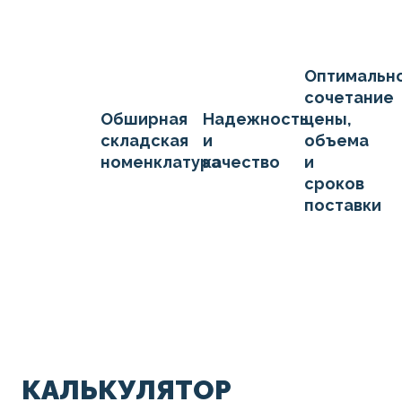
Оптимальн
сочетание
Обширная
Надежность
цены,
складская
и
объема
номенклатура
качество
и
сроков
поставки
КАЛЬКУЛЯТОР