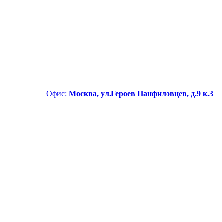
Офис:
Москва, ул.Героев Панфиловцев, д.9 к.3