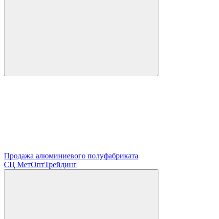
Продажа алюминиевого полуфабриката
СЦ
МетОптТрейдинг