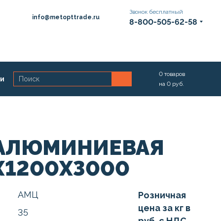
Звонок бесплатный
info@metopttrade.ru
8-800-505-62-58
0
товаров
ии
на
0
руб.
 АЛЮМИНИЕВАЯ
Х1200Х3000
АМЦ
Розничная
цена за кг в
35
руб. с НДС