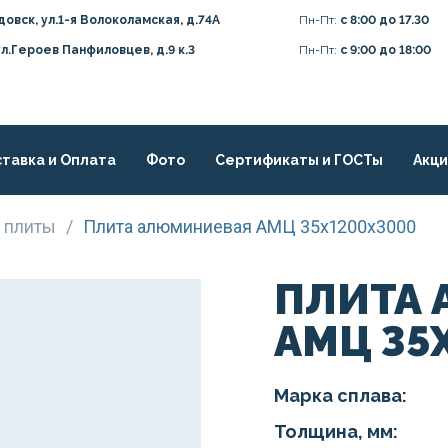
довск, ул.1-я Волоколамская, д.74А
Пн-Пт:
с 8:00 до 17.30
ул.Героев Панфиловцев, д.9 к.3
Пн-Пт:
с 9:00 до 18:00
тавка и Оплата
Фото
Сертификаты и ГОСТы
Акц
 плиты
/
Плита алюминиевая АМЦ 35х1200х3000
ПЛИТА
АМЦ 35
Марка сплава:
Толщина, мм: