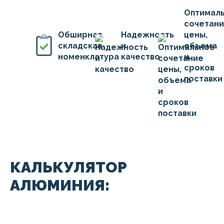
Оптимал
сочетан
Обширная
Надежность
цены,
складская
и
объема
номенклатура
качество
и
сроков
поставки
КАЛЬКУЛЯТОР
АЛЮМИНИЯ: