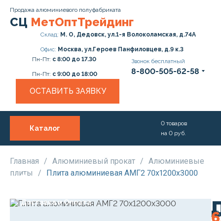
Продажа алюминиевого полуфабриката
СЦ
МетОптТрейдинг
Склад:
М. О, Дедовск, ул.1-я Волоколамская, д.74А
Офис:
Москва, ул.Героев Панфиловцев, д.9 к.3
Пн-Пт:
с 8:00 до 17.30
Звонок бесплатный
8-800-505-62-58
Пн-Пт:
с 9:00 до 18:00
ОСТАВИТЬ ЗАЯВКУ
0
товаров
Каталог
на
0
руб.
О нас
Услуги
Главная
/
Алюминиевый прокат
/
Алюминиевые
плиты
/
Плита алюминиевая АМГ2 70х1200х3000
Прайс
Доставка и Оплата
М
А
Ро