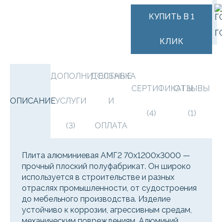
КУПИТЬ В 1
Г
КЛИК
ДОПОЛНИТЕЛЬНЫЕ
ДОСТАВКА
СЕРТИФИКАТЫ
ОТЗЫВЫ
ОПИСАНИЕ
УСЛУГИ
И
(4)
(1)
(3)
ОПЛАТА
Плита алюминиевая АМГ2 70х1200х3000 —
прочный плоский полуфабрикат. Он широко
используется в строительстве и разных
отраслях промышленности, от судостроения
до мебельного производства. Изделие
устойчиво к коррозии, агрессивным средам,
механическим повреждениям. Алюминий