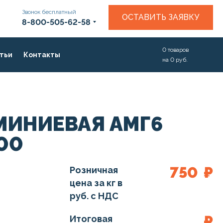
Звонок бесплатный
ОСТАВИТЬ ЗАЯВКУ
8-800-505-62-58
0
товаров
тьи
Контакты
на
0
руб.
МИНИЕВАЯ АМГ6
00
750
₽
Розничная
цена за кг в
руб. с НДС
₽
Итоговая