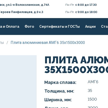
вск, ул.1-я Волоколамская, д.74А
Пн-Пт:
с 8:00 до 17.30
Героев Панфиловцев, д.9 к.3
Пн-Пт:
с 9:00 до 18:00
а и Оплата
Фото
Сертификаты и ГОСТы
Акции
Ста
иты
/
Плита алюминиевая АМГ6 35х1500х3000
ПЛИТА АЛЮ
35Х1500Х30
АМГ6
Марка сплава:
35
Толщина, мм:
1500
Ширина, мм:
3000