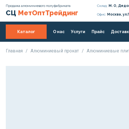
Продажа алюминиевого полуфабриката
Склад:
М. О, Дедо
СЦ
МетОптТрейдинг
Офис:
Москва, ул.
Каталог
О нас
Услуги
Прайс
Доставк
Главная
/
Алюминиевый прокат
/
Алюминиевые пл