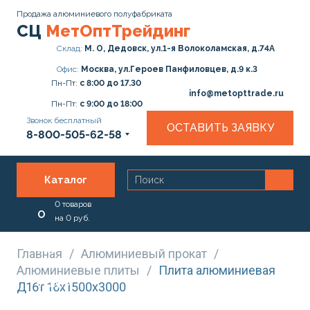
Продажа алюминиевого полуфабриката
СЦ
МетОптТрейдинг
Склад:
М. О, Дедовск, ул.1-я Волоколамская, д.74А
Офис:
Москва, ул.Героев Панфиловцев, д.9 к.3
Пн-Пт:
с 8:00 до 17.30
info@metopttrade.ru
Пн-Пт:
с 9:00 до 18:00
Звонок бесплатный
ОСТАВИТЬ ЗАЯВКУ
8-800-505-62-58
Каталог
0
товаров
О
на
0
руб.
нас
Главная
/
Алюминиевый прокат
/
Алюминиевые плиты
/
Плита алюминиевая
Услуги
Д16т 16х1500х3000