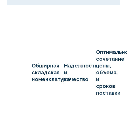
Оптимальн
сочетание
Обширная
Надежность
цены,
складская
и
объема
номенклатура
качество
и
сроков
поставки