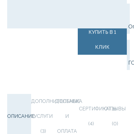
В КОРЗИНУ
О
КУПИТЬ В 1
КЛИК
Г
ДОПОЛНИТЕЛЬНЫЕ
ДОСТАВКА
СЕРТИФИКАТЫ
ОТЗЫВЫ
ОПИСАНИЕ
УСЛУГИ
И
(4)
(0)
(3)
ОПЛАТА