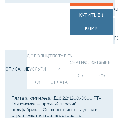
О
КУПИТЬ В 1
КЛИК
Г
ДОПОЛНИТЕЛЬНЫЕ
ДОСТАВКА
СЕРТИФИКАТЫ
ОТЗЫВЫ
ОПИСАНИЕ
УСЛУГИ
И
(4)
(0)
(3)
ОПЛАТА
Плита алюминиевая Д16 22х1200х3000 РТ-
Техприемка — прочный плоский
полуфабрикат. Он широко используется в
строительстве и разных отраслях