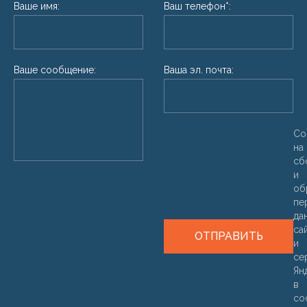
Ваше имя:
Ваш телефон*:
Ваше сообщение:
Ваша эл. почта:
Со
на
сб
и
об
пе
да
са
ОТПРАВИТЬ
и
се
Ян
в
со