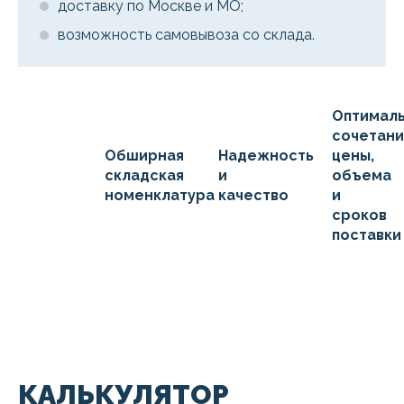
доставку по Москве и МО;
возможность самовывоза со склада.
Оптимал
сочетан
Обширная
Надежность
цены,
складская
и
объема
номенклатура
качество
и
сроков
поставки
КАЛЬКУЛЯТОР