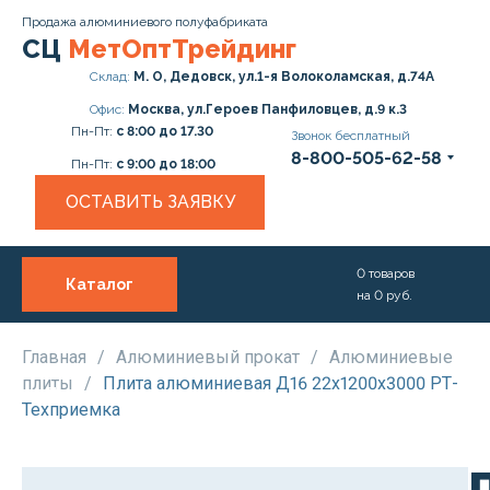
Продажа алюминиевого полуфабриката
СЦ
МетОптТрейдинг
Склад:
М. О, Дедовск, ул.1-я Волоколамская, д.74А
Офис:
Москва, ул.Героев Панфиловцев, д.9 к.3
Пн-Пт:
с 8:00 до 17.30
Звонок бесплатный
8-800-505-62-58
Пн-Пт:
с 9:00 до 18:00
ОСТАВИТЬ ЗАЯВКУ
0
товаров
Каталог
на
0
руб.
О нас
Услуги
Главная
/
Алюминиевый прокат
/
Алюминиевые
плиты
/
Плита алюминиевая Д16 22х1200х3000 РТ-
Прайс
Техприемка
Доставка и Оплата