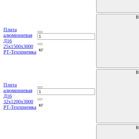
В
Плита
алюминиевая
Д16
25х1500х3000
кг
РТ-Техприемка
В
Плита
алюминиевая
Д16
32х1200х3000
кг
РТ-Техприемка
В