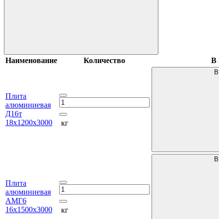
Наименование
Количество
В 
В
Плита
алюминиевая
Д16т
18х1200х3000
кг
В
Плита
алюминиевая
АМГ6
16х1500х3000
кг