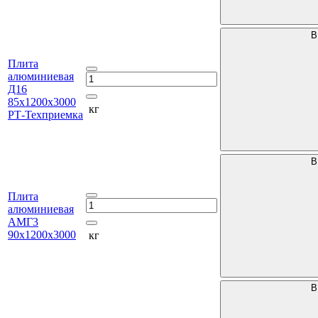
В
Плита
алюминиевая
Д16
85х1200х3000
кг
РТ-Техприемка
В
Плита
алюминиевая
АМГ3
90х1200х3000
кг
В