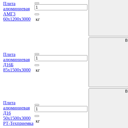
Плита
алюминиевая
АМГ3
60х1200х3000
кг
В
Плита
алюминиевая
Д16Б
85х1500х3000
кг
В
Плита
алюминиевая
Д16
50х1500х3000
кг
РТ-Техприемка