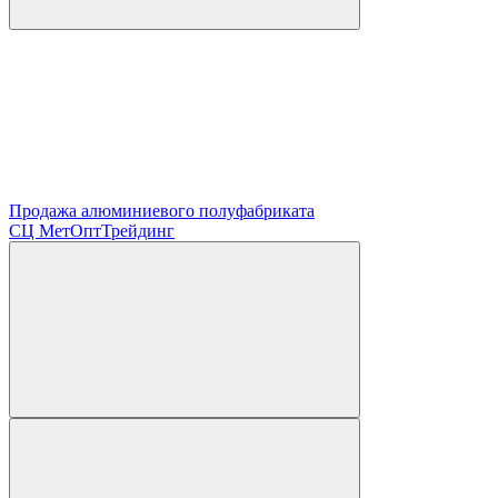
Продажа алюминиевого полуфабриката
СЦ
МетОптТрейдинг