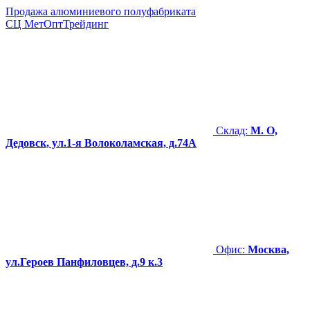
Продажа алюминиевого полуфабриката
СЦ
МетОптТрейдинг
Склад:
М. О,
Дедовск, ул.1-я Волоколамская, д.74А
Офис:
Москва,
ул.Героев Панфиловцев, д.9 к.3