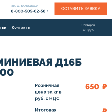
Звонок бесплатный
ОСТАВИТЬ ЗАЯВКУ
8-800-505-62-58
0
товаров
тьи
Контакты
на
0
руб.
МИНИЕВАЯ Д16Б
000
650
₽
Розничная
цена за кг в
руб. с НДС
₽
Итоговая