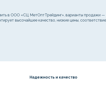
ить в ООО «СЦ МетОптТрейдинг», варианты продажи — о
нтирует высочайшее качество, низкие цены, соответстви
Надежность и качество