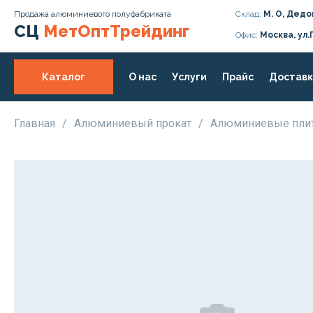
Продажа алюминиевого полуфабриката
Склад:
М. О, Дедо
СЦ
МетОптТрейдинг
Офис:
Москва, ул.
Каталог
О нас
Услуги
Прайс
Доставк
Главная
/
Алюминиевый прокат
/
Алюминиевые пл