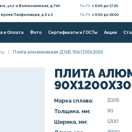
вск, ул.1-я Волоколамская, д.74А
Пн-Пт:
с 8:00 до 17.30
Героев Панфиловцев, д.9 к.3
Пн-Пт:
с 9:00 до 18:00
а и Оплата
Фото
Сертификаты и ГОСТы
Акции
Ста
иты
/
Плита алюминиевая Д16Б 90х1200х3000
ПЛИТА АЛЮ
90Х1200Х3
Д16Б
Марка сплава:
90
Толщина, мм:
1200
Ширина, мм:
3000