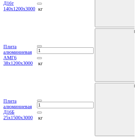
Д16т
140х1200х3000
кг
В
Плита
алюминиевая
АМГ6
38х1200х3000
кг
В
Плита
алюминиевая
Д16Б
25х1500х3000
кг