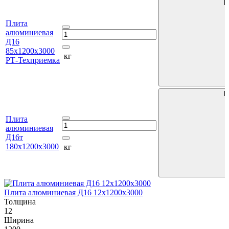
В
Плита
алюминиевая
Д16
85х1200х3000
кг
РТ-Техприемка
В
Плита
алюминиевая
Д16т
180х1200х3000
кг
Плита алюминиевая Д16 12х1200х3000
П
Толщина
12
1
Ширина