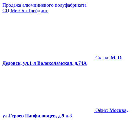
Продажа алюминиевого полуфабриката
СЦ
МетОптТрейдинг
Склад:
М. О,
Дедовск, ул.1-я Волоколамская, д.74А
Офис:
Москва,
ул.Героев Панфиловцев, д.9 к.3