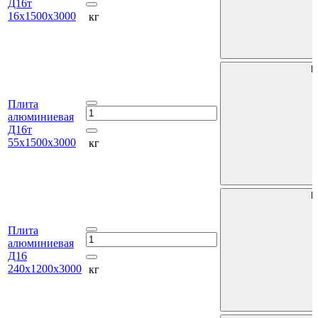
Д16т
16х1500х3000
кг
В
Плита
алюминиевая
Д16т
55х1500х3000
кг
В
Плита
алюминиевая
Д16
240х1200х3000
кг