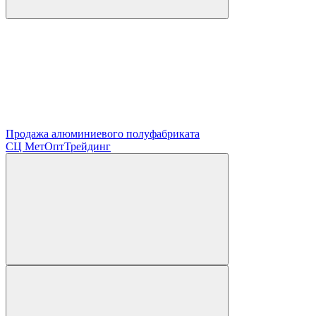
Продажа алюминиевого полуфабриката
СЦ
МетОптТрейдинг