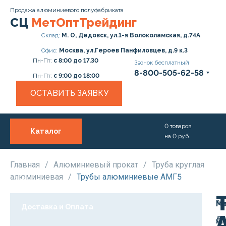
Продажа алюминиевого полуфабриката
СЦ
МетОптТрейдинг
Склад:
М. О, Дедовск, ул.1-я Волоколамская, д.74А
Офис:
Москва, ул.Героев Панфиловцев, д.9 к.3
Пн-Пт:
с 8:00 до 17.30
Звонок бесплатный
8-800-505-62-58
Пн-Пт:
с 9:00 до 18:00
ОСТАВИТЬ ЗАЯВКУ
0
товаров
Каталог
на
0
руб.
О нас
Услуги
Главная
/
Алюминиевый прокат
/
Труба круглая
алюминиевая
/
Трубы алюминиевые АМГ5
Прайс
М
А
Доставка и Оплата
Д
от