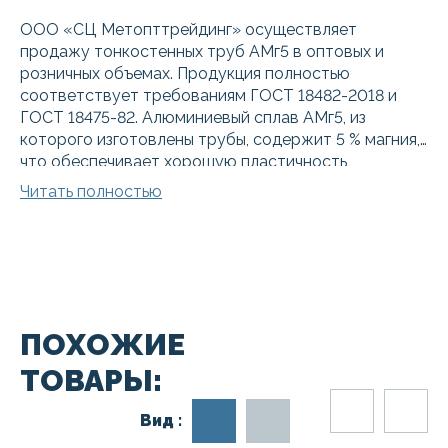
ООО «СЦ Метопттрейдинг» осуществляет
продажу тонкостенных труб АМг5 в оптовых и
розничных объемах. Продукция полностью
соответствует требованиям ГОСТ 18482-2018 и
ГОСТ 18475-82. Алюминиевый сплав АМг5, из
которого изготовлены трубы, содержит 5 % магния,
что обеспечивает хорошую пластичность,
свариваемость и устойчивость к коррозии. Такая
Читать полностью
продукция используется в качестве заготовок в
производстве более сложных деталей и
конструкций. Чтобы купить трубу АМг5, заполните
заявку на сайте. Доставка заказа по Москве и
Московской области проводится в течение двух-
трех дней после оплаты. Имеется услуга резки под
ПОХОЖИЕ
размеры заказчика. Для самостоятельного вывоза
труб со складов ООО «СЦ Метопттрейдинг»
ТОВАРЫ:
уточняйте наличие их нужного количества на
складе и время самовывоза.
Вид :