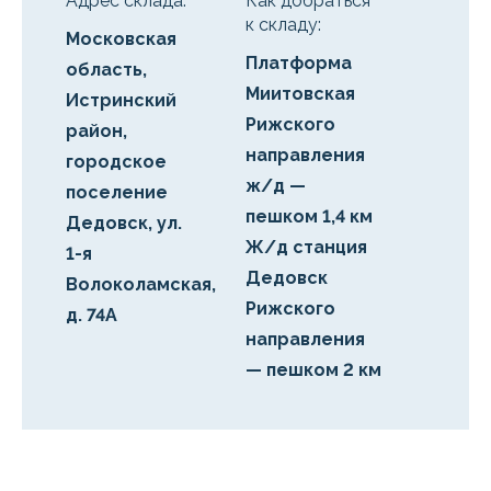
Адрес склада:
Как добраться
к складу:
Московская
Платформа
область,
Миитовская
Истринский
Рижского
район,
направления
городское
ж/д —
поселение
пешком 1,4 км
Дедовск, ул.
Ж/д станция
1-я
Дедовск
Волоколамская,
Рижского
д. 74А
направления
— пешком 2 км