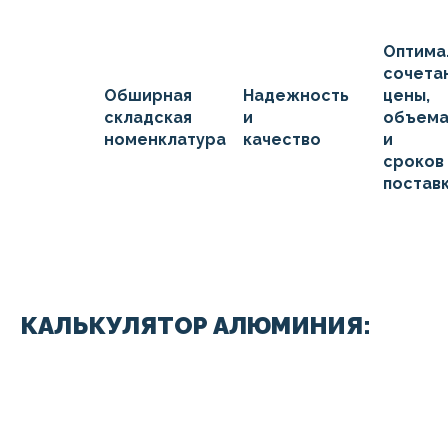
Оптима
сочета
Обширная
Надежность
цены,
складская
и
объем
номенклатура
качество
и
сроков
постав
КАЛЬКУЛЯТОР АЛЮМИНИЯ: