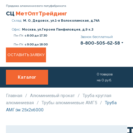
Продажа алюминиевого полуфабриката
СЦ
МетОптТрейдинг
Склад:
М. О, Дедовск, ул.1-я Волоколамская, д.74А
Офис:
Москва, ул.Героев Панфиловцев, д.9 к.3
Пн-Пт:
с 8:00 до 17.30
Звонок бесплатный
8-800-505-62-58
Пн-Пт:
с 9:00 до 18:00
ОСТАВИТЬ ЗАЯВКУ
0
товаров
Каталог
на
0
руб.
О нас
Услуги
Главная
/
Алюминиевый прокат
/
Труба круглая
алюминиевая
/
Трубы алюминиевые АМГ5
/
Труба
Прайс
АМГ5м 25х2х6000
Доставка и Оплата