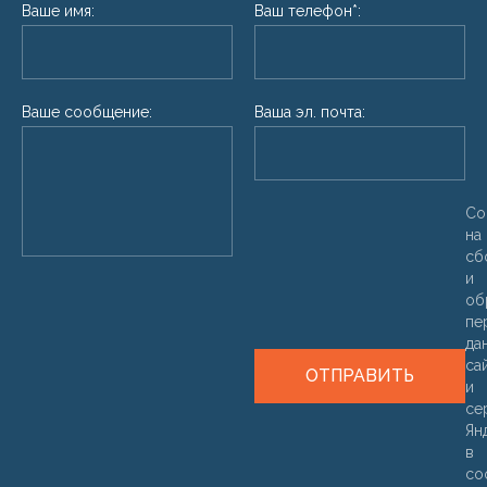
Ваше имя:
Ваш телефон*:
Ваше сообщение:
Ваша эл. почта:
Со
на
сб
и
об
пе
да
са
ОТПРАВИТЬ
и
се
Ян
в
со