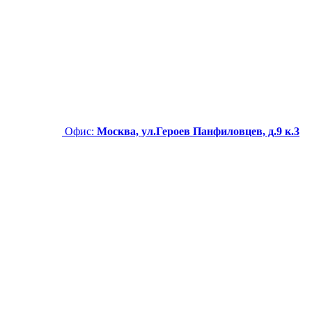
Офис:
Москва, ул.Героев Панфиловцев, д.9 к.3