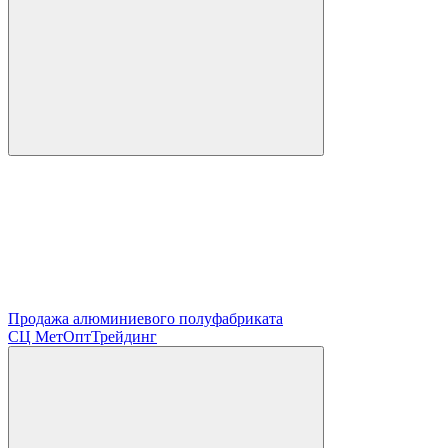
Продажа алюминиевого полуфабриката
СЦ
МетОптТрейдинг