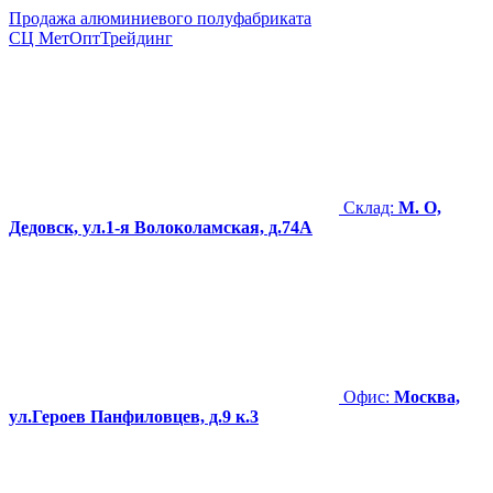
Продажа алюминиевого полуфабриката
СЦ
МетОптТрейдинг
Склад:
М. О,
Дедовск, ул.1-я Волоколамская, д.74А
Офис:
Москва,
ул.Героев Панфиловцев, д.9 к.3