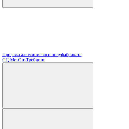
Продажа алюминиевого полуфабриката
СЦ
МетОптТрейдинг