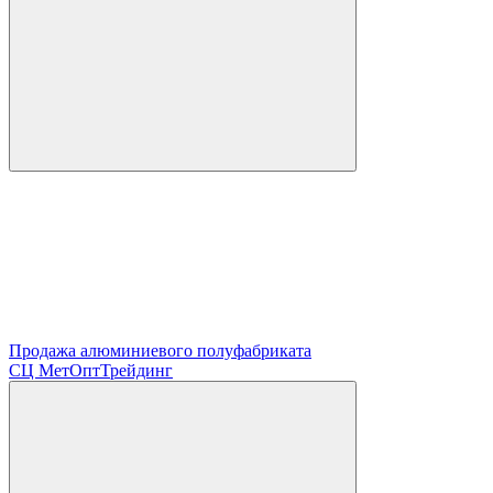
Продажа алюминиевого полуфабриката
СЦ
МетОптТрейдинг