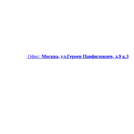
Офис:
Москва, ул.Героев Панфиловцев, д.9 к.3