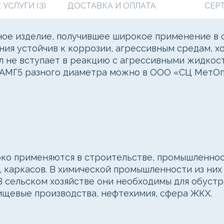
УСЛУГИ (3)
ДОСТАВКА И ОПЛАТА
СЕР
ное изделие, получившее широкое применение в 
ия устойчив к коррозии, агрессивным средам, х
алл не вступает в реакцию с агрессивными жидкос
з АМГ5 разного диаметра можно в ООО «СЦ МетО
о применяются в строительстве, промышленност
, каркасов. В химической промышленности из ни
В сельском хозяйстве они необходимы для обуст
пищевые производства, нефтехимия, сфера ЖКХ.