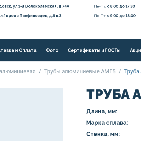
довск, ул.1-я Волоколамская, д.74А
Пн-Пт:
с 8:00 до 17.30
ул.Героев Панфиловцев, д.9 к.3
Пн-Пт:
с 9:00 до 18:00
тавка и Оплата
Фото
Сертификаты и ГОСТы
Акц
я алюминиевая
/
Трубы алюминиевые АМГ5
/
Труба
ТРУБА 
Длина, мм:
Марка сплава:
Стенка, мм: