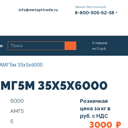
Звонок бесплатный
info@metopttrade.ru
8-800-505-62-58
0
товаров
ии
на
0
руб.
 АМГ5м 35х5х6000
АМГ5М 35Х5Х6000
6000
Розничная
цена за кг в
АМГ5
руб. с НДС
5
3000
₽