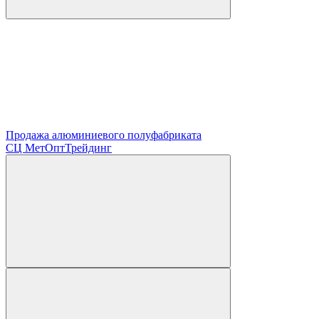
Продажа алюминиевого полуфабриката
СЦ
МетОптТрейдинг