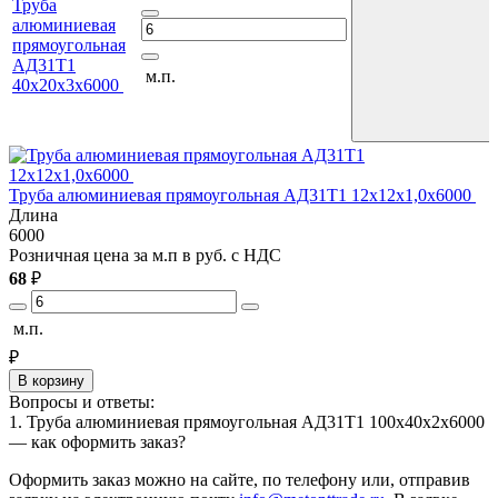
Труба
алюминиевая
прямоугольная
АД31Т1
м.п.
40х20х3х6000
Т
Труба алюминиевая прямоугольная АД31Т1 12х12х1,0х6000
Длина
6
6000
Р
Розничная цена за м.п в руб. с НДС
1
68
₽
м
м.п.
₽
В корзину
Вопросы и ответы:
1. Труба алюминиевая прямоугольная АД31Т1 100х40х2х6000
— как оформить заказ?
Оформить заказ можно на сайте, по телефону или, отправив