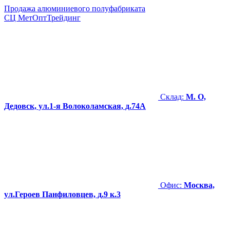
Продажа алюминиевого полуфабриката
СЦ
МетОптТрейдинг
Склад:
М. О,
Дедовск, ул.1-я Волоколамская, д.74А
Офис:
Москва,
ул.Героев Панфиловцев, д.9 к.3