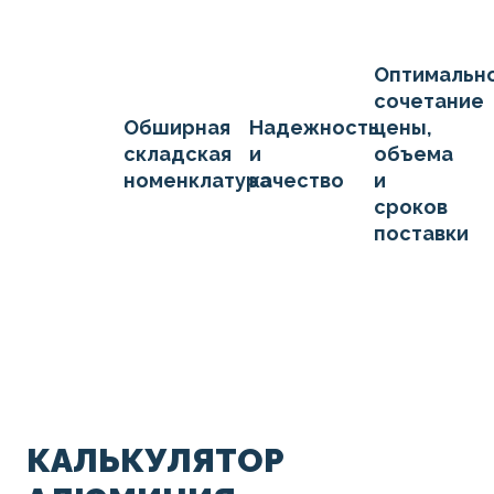
Оптимальн
сочетание
Обширная
Надежность
цены,
складская
и
объема
номенклатура
качество
и
сроков
поставки
КАЛЬКУЛЯТОР