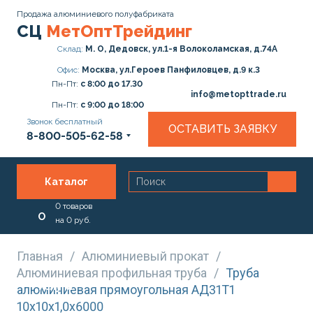
Продажа алюминиевого полуфабриката
СЦ
МетОптТрейдинг
Склад:
М. О, Дедовск, ул.1-я Волоколамская, д.74А
Офис:
Москва, ул.Героев Панфиловцев, д.9 к.3
Пн-Пт:
с 8:00 до 17.30
info@metopttrade.ru
Пн-Пт:
с 9:00 до 18:00
Звонок бесплатный
ОСТАВИТЬ ЗАЯВКУ
8-800-505-62-58
Каталог
0
товаров
О
на
0
руб.
нас
Главная
/
Алюминиевый прокат
/
Алюминиевая профильная труба
/
Труба
Услуги
алюминиевая прямоугольная АД31Т1
10х10х1,0х6000