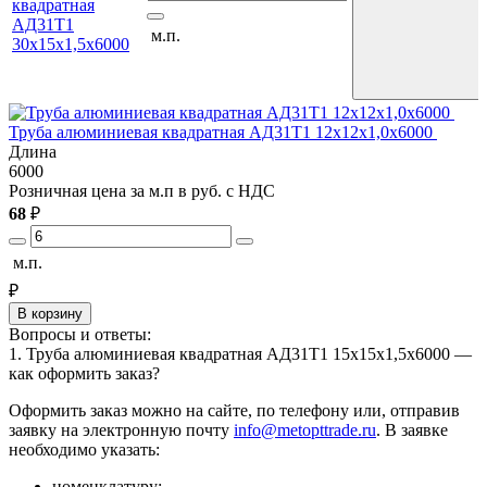
квадратная
АД31Т1
м.п.
30х15х1,5х6000
Труба алюминиевая квадратная АД31Т1 12х12х1,0х6000
Т
Длина
6000
6
Розничная цена за м.п в руб. с НДС
Р
68
₽
1
м.п.
м
₽
В корзину
Вопросы и ответы:
1. Труба алюминиевая квадратная АД31Т1 15х15х1,5х6000 —
как оформить заказ?
Оформить заказ можно на сайте, по телефону или, отправив
заявку на электронную почту
info@metopttrade.ru
. В заявке
необходимо указать:
номенклатуру;