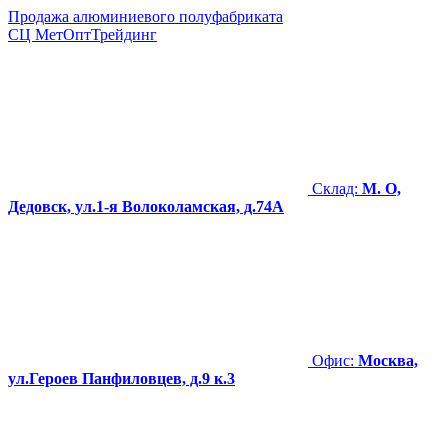
Продажа алюминиевого полуфабриката
СЦ
МетОптТрейдинг
Склад:
М. О,
Дедовск, ул.1-я Волоколамская, д.74А
Офис:
Москва,
ул.Героев Панфиловцев, д.9 к.3