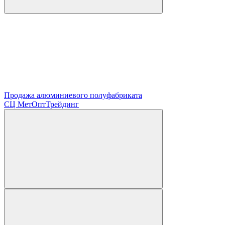
Продажа алюминиевого полуфабриката
СЦ
МетОптТрейдинг