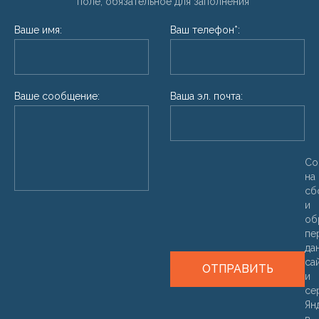
* поле, обязательное для заполнения
Ваше имя:
Ваш телефон*:
Ваше сообщение:
Ваша эл. почта:
Со
на
сб
и
об
пе
да
са
ОТПРАВИТЬ
и
се
Ян