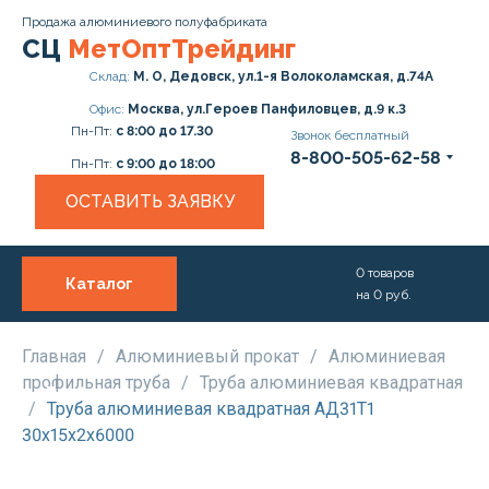
Продажа алюминиевого полуфабриката
СЦ
МетОптТрейдинг
Склад:
М. О, Дедовск, ул.1-я Волоколамская, д.74А
Офис:
Москва, ул.Героев Панфиловцев, д.9 к.3
Пн-Пт:
с 8:00 до 17.30
Звонок бесплатный
8-800-505-62-58
Пн-Пт:
с 9:00 до 18:00
ОСТАВИТЬ ЗАЯВКУ
0
товаров
Каталог
на
0
руб.
О нас
Услуги
Главная
/
Алюминиевый прокат
/
Алюминиевая
профильная труба
/
Труба алюминиевая квадратная
Прайс
/
Труба алюминиевая квадратная АД31Т1
30х15х2х6000
Доставка и Оплата