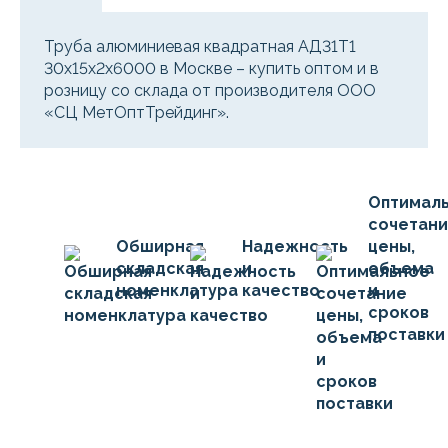
Труба алюминиевая квадратная АД31Т1
30х15х2х6000 в Москве – купить оптом и в
розницу со склада от производителя ООО
«СЦ МетОптТрейдинг».
Оптимал
сочетан
Обширная
Надежность
цены,
складская
и
объема
номенклатура
качество
и
сроков
поставки