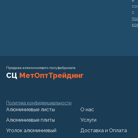
в
со
с
по
ко
Продажа алюминиевого полуфабриката
СЦ
МетОптТрейдинг
Политика конфиденциальности
Алюминиевые листы
О нас
Алюминиевые плиты
Услуги
Уголок алюминиевый
Доставка и Оплата