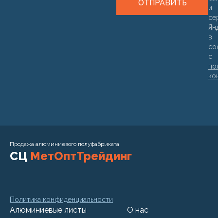
ОТПРАВИТЬ
и
се
Ян
в
со
с
по
ко
Продажа алюминиевого полуфабриката
СЦ
МетОптТрейдинг
Политика конфиденциальности
Алюминиевые листы
О нас