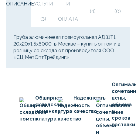
ОПИСАНИЕ
УСЛУГИ
И
(4)
(0)
(3)
ОПЛАТА
Труба алюминиевая прямоугольная АД31Т1
20х20х1,5х6000 в Москве – купить оптом и в
розницу со склада от производителя ООО
«СЦ МетОптТрейдинг».
Оптимал
сочетан
Обширная
Надежность
цены,
складская
и
объема
номенклатура
качество
и
сроков
поставки