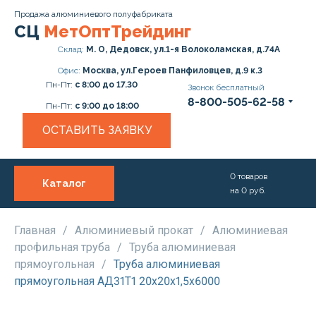
Продажа алюминиевого полуфабриката
СЦ
МетОптТрейдинг
Склад:
М. О, Дедовск, ул.1-я Волоколамская, д.74А
Офис:
Москва, ул.Героев Панфиловцев, д.9 к.3
Пн-Пт:
с 8:00 до 17.30
Звонок бесплатный
8-800-505-62-58
Пн-Пт:
с 9:00 до 18:00
ОСТАВИТЬ ЗАЯВКУ
0
товаров
Каталог
на
0
руб.
О нас
Услуги
Главная
/
Алюминиевый прокат
/
Алюминиевая
профильная труба
/
Труба алюминиевая
Прайс
прямоугольная
/
Труба алюминиевая
прямоугольная АД31Т1 20х20х1,5х6000
Доставка и Оплата