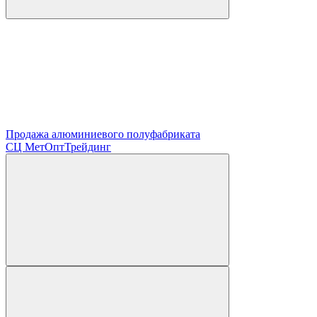
Продажа алюминиевого полуфабриката
СЦ
МетОптТрейдинг