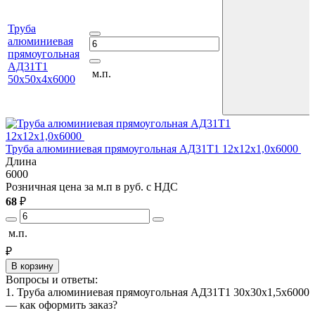
Труба
алюминиевая
прямоугольная
АД31Т1
м.п.
50х50х4х6000
Т
Труба алюминиевая прямоугольная АД31Т1 12х12х1,0х6000
Длина
6
6000
Р
Розничная цена за м.п в руб. с НДС
1
68
₽
м
м.п.
₽
В корзину
Вопросы и ответы:
1. Труба алюминиевая прямоугольная АД31Т1 30х30х1,5х6000
— как оформить заказ?