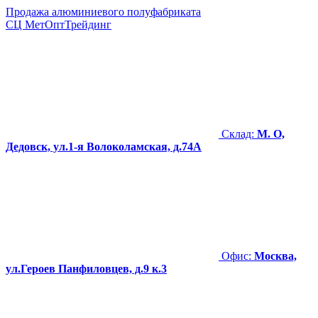
Продажа алюминиевого полуфабриката
СЦ
МетОптТрейдинг
Склад:
М. О,
Дедовск, ул.1-я Волоколамская, д.74А
Офис:
Москва,
ул.Героев Панфиловцев, д.9 к.3