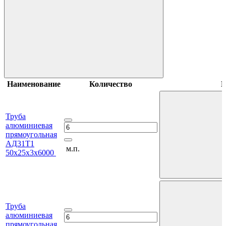
Наименование
Количество
В
Труба
алюминиевая
прямоугольная
АД31Т1
м.п.
50х25х3х6000
Труба
алюминиевая
прямоугольная