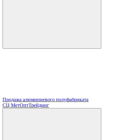
Продажа алюминиевого полуфабриката
СЦ
МетОптТрейдинг