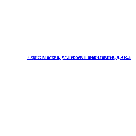
Офис:
Москва, ул.Героев Панфиловцев, д.9 к.3