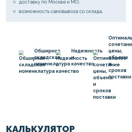
доставку по Москве и МО;
возможность самовывоза со склада.
Оптимал
сочетан
Обширная
Надежность
цены,
складская
и
объема
номенклатура
качество
и
сроков
поставки
КАЛЬКУЛЯТОР