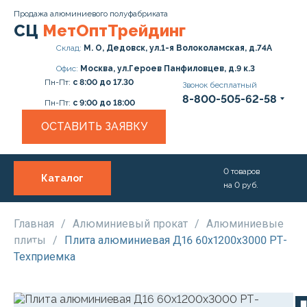
Продажа алюминиевого полуфабриката
СЦ
МетОптТрейдинг
Склад:
М. О, Дедовск, ул.1-я Волоколамская, д.74А
Офис:
Москва, ул.Героев Панфиловцев, д.9 к.3
Пн-Пт:
с 8:00 до 17.30
Звонок бесплатный
8-800-505-62-58
Пн-Пт:
с 9:00 до 18:00
ОСТАВИТЬ ЗАЯВКУ
0
товаров
Каталог
на
0
руб.
О нас
Услуги
Главная
/
Алюминиевый прокат
/
Алюминиевые
плиты
/
Плита алюминиевая Д16 60х1200х3000 РТ-
Прайс
Техприемка
Доставка и Оплата