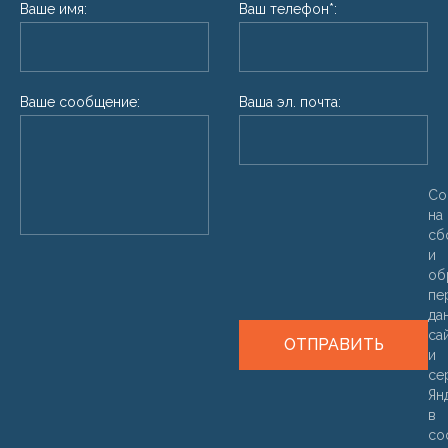
Ваше имя:
Ваш телефон*:
Ваше сообщение:
Ваша эл. почта:
Со
на
сб
и
об
пе
да
са
ОТПРАВИТЬ
и
се
Ян
в
со