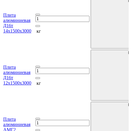
В
Плита
алюминиевая
Д16т
14х1500х3000
кг
В
Плита
алюминиевая
Д16т
12х1500х3000
кг
В
Плита
алюминиевая
АМГ2