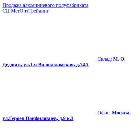
Продажа алюминиевого полуфабриката
СЦ
МетОптТрейдинг
Склад:
М. О,
Дедовск, ул.1-я Волоколамская, д.74А
Офис:
Москва,
ул.Героев Панфиловцев, д.9 к.3