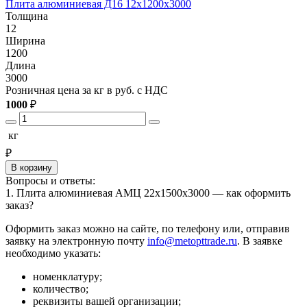
Плита алюминиевая Д16 12х1200х3000
П
Толщина
12
1
Ширина
1200
1
Длина
3000
3
Розничная цена за кг в руб. с НДС
Р
1000
₽
1
кг
₽
В корзину
Вопросы и ответы:
1. Плита алюминиевая АМЦ 22х1500х3000 — как оформить
заказ?
Оформить заказ можно на сайте, по телефону или, отправив
заявку на электронную почту
info@metopttrade.ru
. В заявке
необходимо указать:
номенклатуру;
количество;
реквизиты вашей организации;