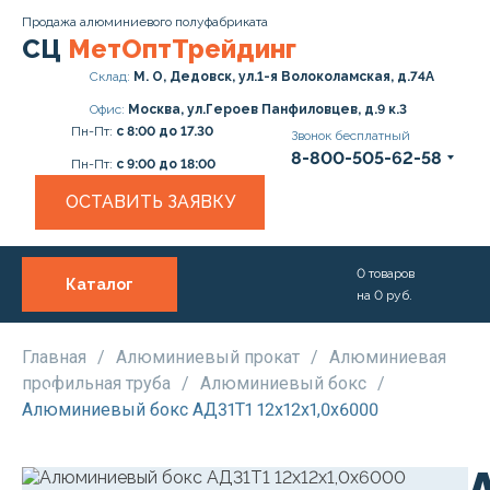
Продажа алюминиевого полуфабриката
СЦ
МетОптТрейдинг
Склад:
М. О, Дедовск, ул.1-я Волоколамская, д.74А
Офис:
Москва, ул.Героев Панфиловцев, д.9 к.3
Пн-Пт:
с 8:00 до 17.30
Звонок бесплатный
8-800-505-62-58
Пн-Пт:
с 9:00 до 18:00
ОСТАВИТЬ ЗАЯВКУ
0
товаров
Каталог
на
0
руб.
О нас
Услуги
Главная
/
Алюминиевый прокат
/
Алюминиевая
профильная труба
/
Алюминиевый бокс
/
Прайс
Алюминиевый бокс АД31Т1 12х12х1,0х6000
Доставка и Оплата