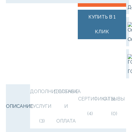
Д
КУПИТЬ В 1
КЛИК
О
Г
ДОПОЛНИТЕЛЬНЫЕ
ДОСТАВКА
СЕРТИФИКАТЫ
ОТЗЫВЫ
ОПИСАНИЕ
УСЛУГИ
И
(4)
(0)
(3)
ОПЛАТА