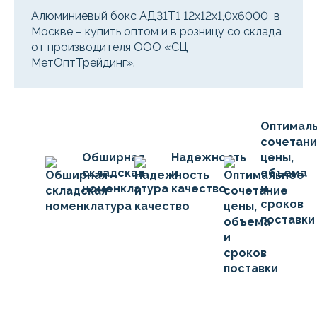
Алюминиевый бокс АД31Т1 12х12х1,0х6000 в
Москве – купить оптом и в розницу со склада
от производителя ООО «СЦ
МетОптТрейдинг».
Оптимал
сочетан
Обширная
Надежность
цены,
складская
и
объема
номенклатура
качество
и
сроков
поставки