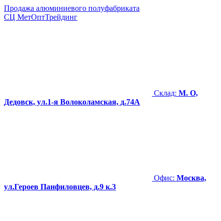
Продажа алюминиевого полуфабриката
СЦ
МетОптТрейдинг
Склад:
М. О,
Дедовск, ул.1-я Волоколамская, д.74А
Офис:
Москва,
ул.Героев Панфиловцев, д.9 к.3