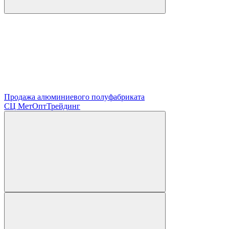
Продажа алюминиевого полуфабриката
СЦ
МетОптТрейдинг