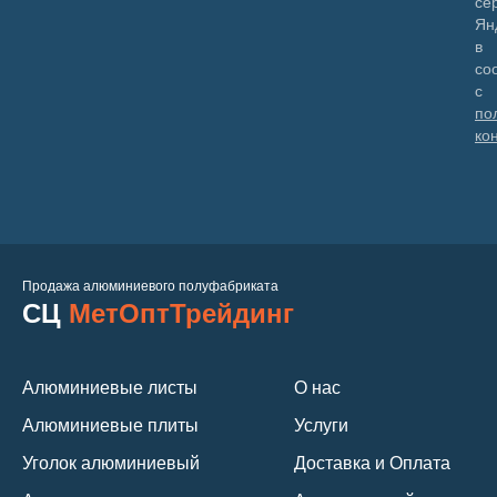
се
Ян
в
со
с
по
ко
Продажа алюминиевого полуфабриката
СЦ
МетОптТрейдинг
Алюминиевые листы
О нас
Алюминиевые плиты
Услуги
Уголок алюминиевый
Доставка и Оплата