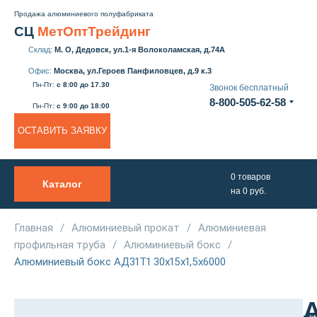
Продажа алюминиевого полуфабриката
СЦ
МетОптТрейдинг
Склад:
М. О, Дедовск, ул.1-я Волоколамская, д.74А
Офис:
Москва, ул.Героев Панфиловцев, д.9 к.3
Пн-Пт:
с 8:00 до 17.30
Звонок бесплатный
8-800-505-62-58
Пн-Пт:
с 9:00 до 18:00
ОСТАВИТЬ ЗАЯВКУ
0
товаров
Каталог
на
0
руб.
О нас
Услуги
Главная
/
Алюминиевый прокат
/
Алюминиевая
профильная труба
/
Алюминиевый бокс
/
Прайс
Алюминиевый бокс АД31Т1 30х15х1,5х6000
Доставка и Оплата