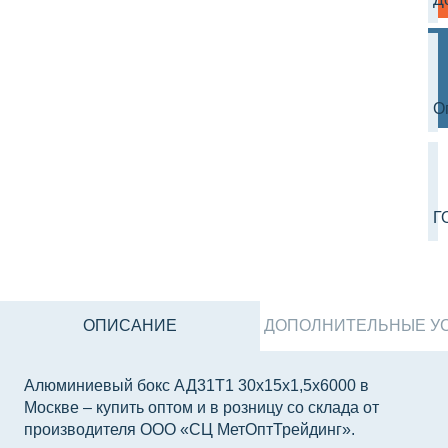
О
Г
ОПИСАНИЕ
ДОПОЛНИТЕЛЬНЫЕ УСЛ
Алюминиевый бокс АД31Т1 30х15х1,5х6000 в
Москве – купить оптом и в розницу со склада от
производителя ООО «СЦ МетОптТрейдинг».