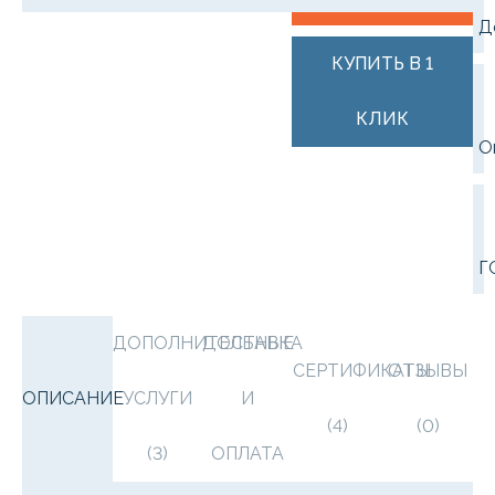
Д
КУПИТЬ В 1
КЛИК
О
Г
ДОПОЛНИТЕЛЬНЫЕ
ДОСТАВКА
СЕРТИФИКАТЫ
ОТЗЫВЫ
ОПИСАНИЕ
УСЛУГИ
И
(4)
(0)
(3)
ОПЛАТА