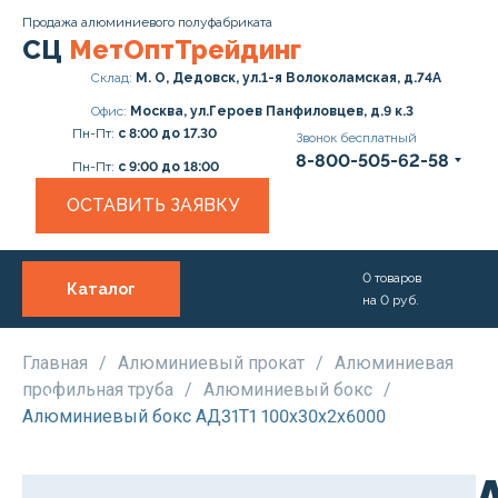
Продажа алюминиевого полуфабриката
СЦ
МетОптТрейдинг
Склад:
М. О, Дедовск, ул.1-я Волоколамская, д.74А
Офис:
Москва, ул.Героев Панфиловцев, д.9 к.3
Пн-Пт:
с 8:00 до 17.30
Звонок бесплатный
8-800-505-62-58
Пн-Пт:
с 9:00 до 18:00
ОСТАВИТЬ ЗАЯВКУ
0
товаров
Каталог
на
0
руб.
О нас
Услуги
Главная
/
Алюминиевый прокат
/
Алюминиевая
профильная труба
/
Алюминиевый бокс
/
Прайс
Алюминиевый бокс АД31Т1 100х30х2х6000
Доставка и Оплата