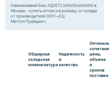
Алюминиевый бокс АД31Т1 100х30х2х6000 в
Москве – купить оптом и в розницу со склада
от производителя ООО «СЦ
МетОптТрейдинг».
Оптимал
сочетан
Обширная
Надежность
цены,
складская
и
объема
номенклатура
качество
и
сроков
поставки