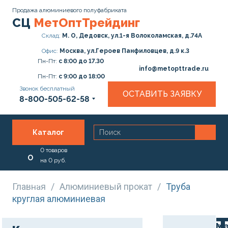
Продажа алюминиевого полуфабриката
СЦ
МетОптТрейдинг
Склад:
М. О, Дедовск, ул.1-я Волоколамская, д.74А
Офис:
Москва, ул.Героев Панфиловцев, д.9 к.3
Пн-Пт:
с 8:00 до 17.30
info@metopttrade.ru
Пн-Пт:
с 9:00 до 18:00
Звонок бесплатный
ОСТАВИТЬ ЗАЯВКУ
8-800-505-62-58
Каталог
0
товаров
О
на
0
руб.
нас
Главная
/
Алюминиевый прокат
/
Труба
круглая алюминиевая
Услуги
Ма
в