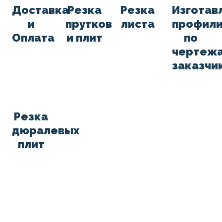
Доставка
Резка
Резка
Изготав
и
прутков
листа
профил
Оплата
и плит
по
чертеж
заказчи
Резка
дюралевых
плит