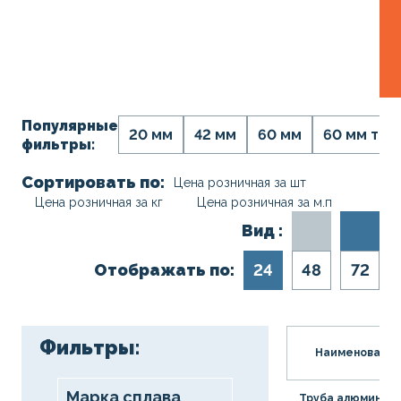
Популярные
20 мм
42 мм
60 мм
60 мм тон
фильтры:
Сортировать по:
Цена розничная за шт
Цена розничная за кг
Цена розничная за м.п
Вид :
Отображать по:
24
48
72
Фильтры:
Наименовани
Марка сплава
Труба алюминие