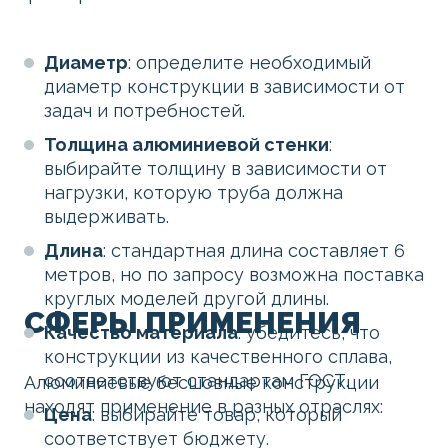
Диаметр
: определите необходимый
диаметр конструкции в зависимости от
задач и потребностей.
Толщина алюминиевой стенки
:
выбирайте толщину в зависимости от
нагрузки, которую труба должна
выдерживать.
Длина
: стандартная длина составляет 6
метров, но по запросу возможна поставка
круглых моделей другой длины.
СФЕРЫ ПРИМЕНЕНИЯ
Качество материала
: убедитесь, что
конструкции из качественного сплава,
соответствуют стандартам ГОСТ.
Алюминиевые бесшовные конструкции
находят применение в разных отраслях:
Цена
: выбирайте товар, который
соответствует бюджету.