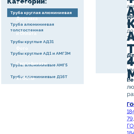
Категории:
Прайс
ас
Труба круглая алюминиевая
Ди
от
Доставка
6
Труба алюминиевая
толстостенная
до
и Оплата
16
Трубы круглые АД31
м
Фото
Трубы круглые АД1 и АМГ3М
Дл
от
28
Сертификаты
Трубы алюминиевые АМГ5
м
Трубы алюминиевые Д16Т
и ГОСТы
Ре
В
лю
Акции
ра
Го
ГО
Статьи
18
79
,
Контакты
ГО
18