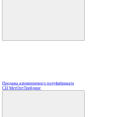
Продажа алюминиевого полуфабриката
СЦ
МетОптТрейдинг