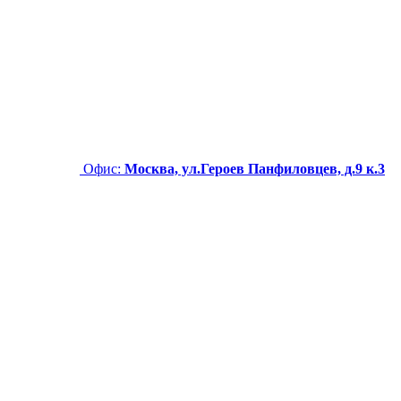
Офис:
Москва, ул.Героев Панфиловцев, д.9 к.3