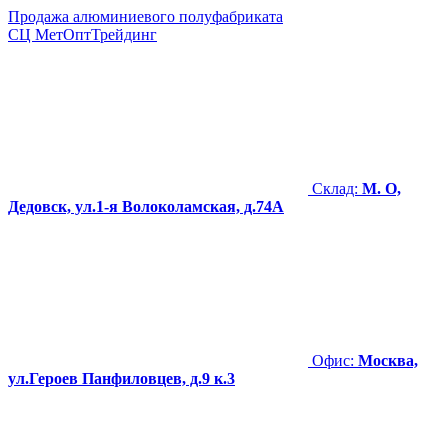
Продажа алюминиевого полуфабриката
СЦ
МетОптТрейдинг
Склад:
М. О,
Дедовск, ул.1-я Волоколамская, д.74А
Офис:
Москва,
ул.Героев Панфиловцев, д.9 к.3