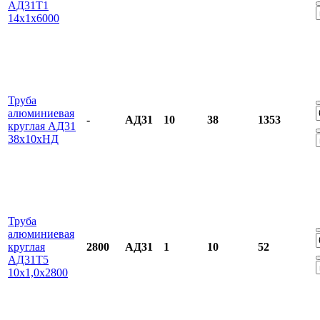
АД31Т1
14х1х6000
Труба
алюминиевая
-
АД31
10
38
1353
круглая АД31
38х10хНД
Труба
алюминиевая
круглая
2800
АД31
1
10
52
АД31Т5
10х1,0х2800