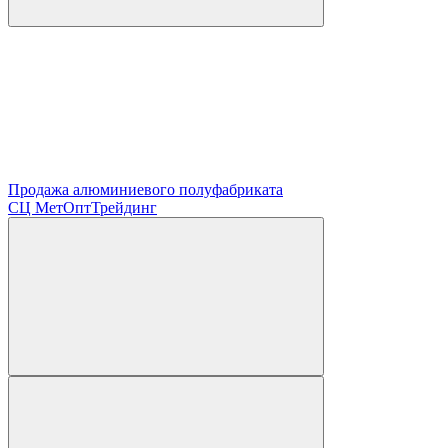
Продажа алюминиевого полуфабриката
СЦ
МетОптТрейдинг