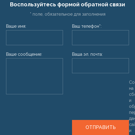
Воспользуйтесь формой обратной связи
* поле, обязательное для заполнения
Ваше имя:
Ваш телефон*:
Ваше сообщение:
Ваша эл. почта:
Со
на
сб
и
об
пе
да
са
ОТПРАВИТЬ
и