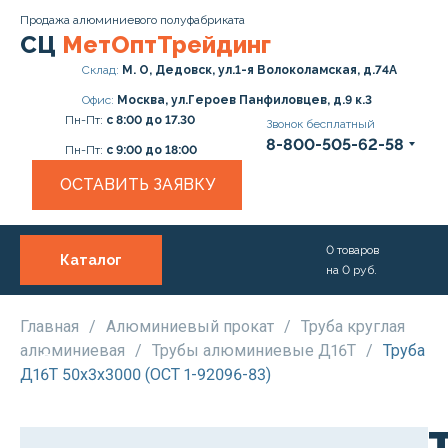
Продажа алюминиевого полуфабриката
СЦ
МетОптТрейдинг
Склад:
М. О, Дедовск, ул.1-я Волоколамская, д.74А
Офис:
Москва, ул.Героев Панфиловцев, д.9 к.3
Пн-Пт:
с 8:00 до 17.30
Звонок бесплатный
8-800-505-62-58
Пн-Пт:
с 9:00 до 18:00
ОСТАВИТЬ ЗАЯВКУ
0
товаров
Каталог
на
0
руб.
О нас
Услуги
Главная
/
Алюминиевый прокат
/
Труба круглая
алюминиевая
/
Трубы алюминиевые Д16Т
/
Труба
Прайс
Д16Т 50х3х3000 (ОСТ 1-92096-83)
Доставка и Оплата