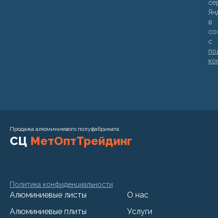
се
Ян
в
со
с
по
ко
Продажа алюминиевого полуфабриката
СЦ
МетОптТрейдинг
Политика конфиденциальности
Алюминиевые листы
О нас
Алюминиевые плиты
Услуги