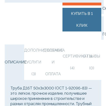
О
КУПИТЬ В 1
КЛИК
Г
ДОПОЛНИТЕЛЬНЫЕ
ДОСТАВКА
СЕРТИФИКАТЫ
ОТЗЫВЫ
ОПИСАНИЕ
УСЛУГИ
И
(4)
(0)
(3)
ОПЛАТА
Труба Д16Т 50х3х3000 (ОСТ 1-92096-83) —
это легкое, прочное изделие, получившее
широкое применение в строительстве и
разных отраслях промышленности. Трубный