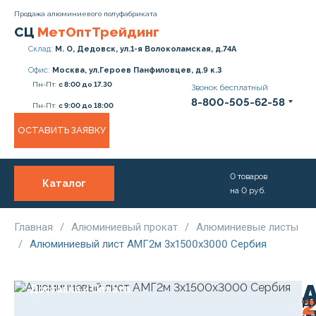
Продажа алюминиевого полуфабриката
СЦ
МетОптТрейдинг
Склад:
М. О, Дедовск, ул.1-я Волоколамская, д.74А
Офис:
Москва, ул.Героев Панфиловцев, д.9 к.3
Пн-Пт:
с 8:00 до 17.30
Звонок бесплатный
8-800-505-62-58
Пн-Пт:
с 9:00 до 18:00
ОСТАВИТЬ ЗАЯВКУ
0
товаров
Каталог
на
0
руб.
О нас
Услуги
Главная
/
Алюминиевый прокат
/
Алюминиевые листы
/
Алюминиевый лист АМГ2м 3х1500х3000 Сербия
Прайс
Доставка и Оплата
2
Дл
3
Ро