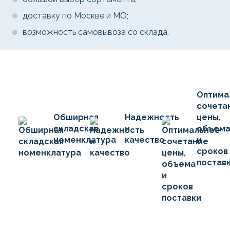
доставку по Москве и МО;
возможность самовывоза со склада.
Оптима
сочета
Обширная
Надежность
цены,
складская
и
объем
номенклатура
качество
и
сроков
постав