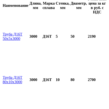
Длина,
Марка
Стенка,
Диаметр,
цена за кг
Наименование
мм
сплава
мм
мм
в руб. с
НДС
Труба Д16Т
3000
Д16Т
5
50
2190
50х5х3000
Труба Д16Т
3000
Д16Т
10
80
2700
80х10х3000