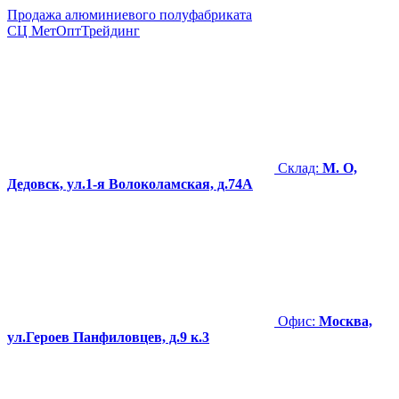
Продажа алюминиевого полуфабриката
СЦ
МетОптТрейдинг
Склад:
М. О,
Дедовск, ул.1-я Волоколамская, д.74А
Офис:
Москва,
ул.Героев Панфиловцев, д.9 к.3