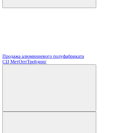
Продажа алюминиевого полуфабриката
СЦ
МетОптТрейдинг