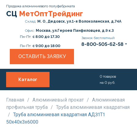
Продажа алюминиевого полуфабриката
СЦ
МетОптТрейдинг
Склад:
М. О, Дедовск, ул.1-я Волоколамская, д.74А
Офис:
Москва, ул.Героев Панфиловцев, д.9 к.3
Пн-Пт:
с 8:00 до 17.30
Звонок бесплатный
8-800-505-62-58
Пн-Пт:
с 9:00 до 18:00
ОСТАВИТЬ ЗАЯВКУ
0
товаров
Каталог
на
0
руб.
О нас
Услуги
Главная
/
Алюминиевый прокат
/
Алюминиевая
профильная труба
/
Труба алюминиевая квадратная
Прайс
/
Труба алюминиевая квадратная АД31Т1
50х40х3х6000
Доставка и Оплата