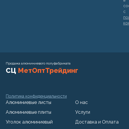
в
со
с
по
ко
Продажа алюминиевого полуфабриката
СЦ
МетОптТрейдинг
Политика конфиденциальности
Алюминиевые листы
О нас
Алюминиевые плиты
Услуги
Уголок алюминиевый
Доставка и Оплата