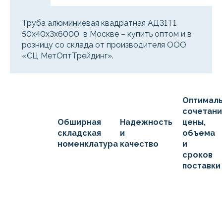
Труба алюминиевая квадратная АД31Т1
50х40х3х6000 в Москве – купить оптом и в
розницу со склада от производителя ООО
«СЦ МетОптТрейдинг».
Оптимал
сочетан
Обширная
Надежность
цены,
складская
и
объема
номенклатура
качество
и
сроков
поставки