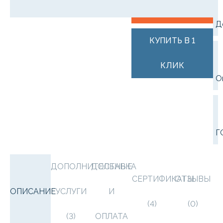
В КОРЗИНУ
Д
КУПИТЬ В 1
КЛИК
О
Г
ДОПОЛНИТЕЛЬНЫЕ
ДОСТАВКА
СЕРТИФИКАТЫ
ОТЗЫВЫ
ОПИСАНИЕ
УСЛУГИ
И
(4)
(0)
(3)
ОПЛАТА