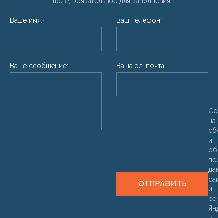
* поле, обязательное для заполнения
Ваше имя:
Ваш телефон*:
Ваше сообщение:
Ваша эл. почта:
Со
на
сб
и
об
пе
да
са
ОТПРАВИТЬ
и
се
Ян