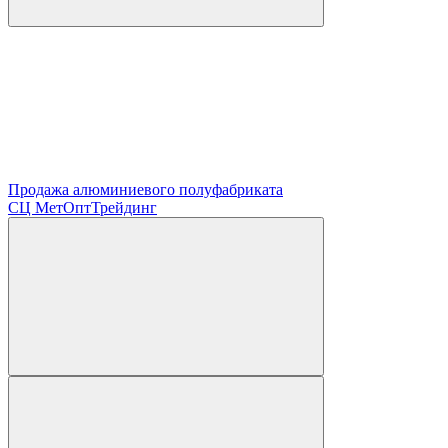
Продажа алюминиевого полуфабриката
СЦ
МетОптТрейдинг