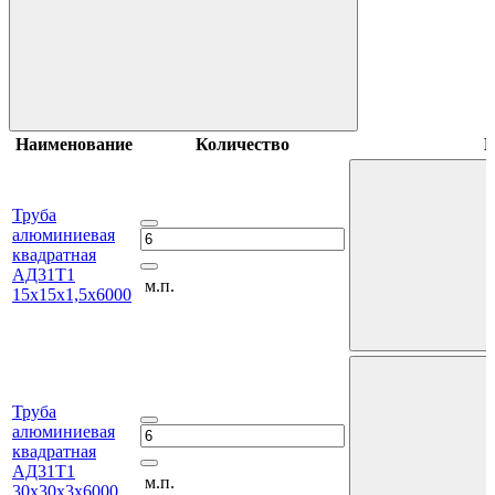
Наименование
Количество
В
Труба
алюминиевая
квадратная
АД31Т1
м.п.
15х15х1,5х6000
Труба
алюминиевая
квадратная
АД31Т1
м.п.
30х30х3х6000