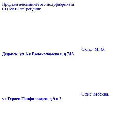
Продажа алюминиевого полуфабриката
СЦ
МетОптТрейдинг
Склад:
М. О,
Дедовск, ул.1-я Волоколамская, д.74А
Офис:
Москва,
ул.Героев Панфиловцев, д.9 к.3