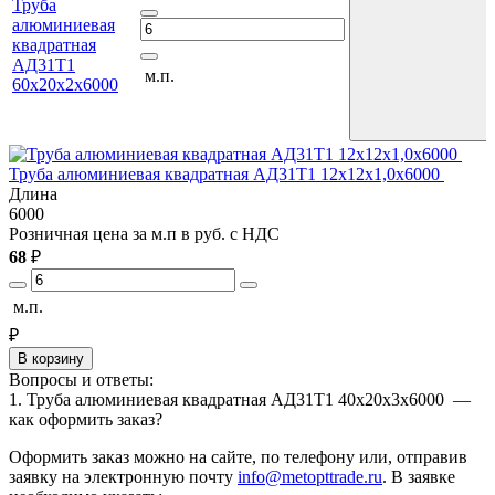
Труба
алюминиевая
квадратная
АД31Т1
м.п.
60х20х2х6000
Труба алюминиевая квадратная АД31Т1 12х12х1,0х6000
Т
Длина
6000
6
Розничная цена за м.п в руб. с НДС
Р
68
₽
1
м.п.
м
₽
В корзину
Вопросы и ответы:
1. Труба алюминиевая квадратная АД31Т1 40х20х3х6000 —
как оформить заказ?
Оформить заказ можно на сайте, по телефону или, отправив
заявку на электронную почту
info@metopttrade.ru
. В заявке