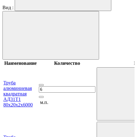
Вид :
Наименование
Количество
В
Труба
алюминиевая
квадратная
АД31Т1
м.п.
80х20х2х6000