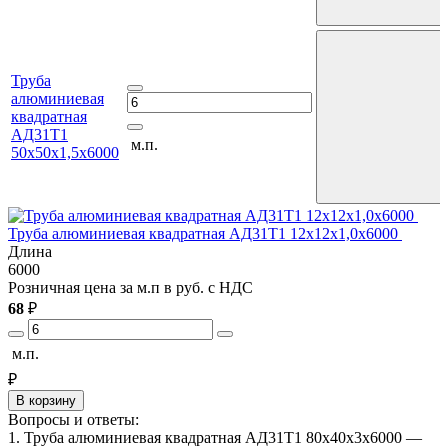
Труба
алюминиевая
квадратная
АД31Т1
м.п.
50х50х1,5х6000
Труба алюминиевая квадратная АД31Т1 12х12х1,0х6000
Т
Длина
6000
6
Розничная цена за м.п в руб. с НДС
Р
68
₽
1
м.п.
м
₽
В корзину
Вопросы и ответы:
1. Труба алюминиевая квадратная АД31Т1 80х40х3х6000 —