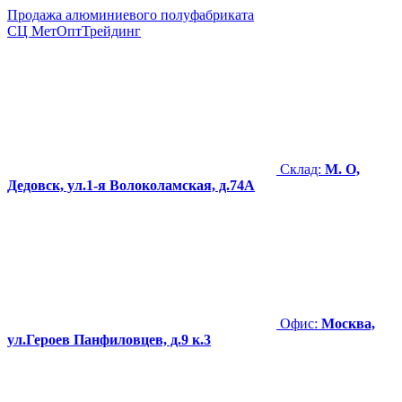
Продажа алюминиевого полуфабриката
СЦ
МетОптТрейдинг
Склад:
М. О,
Дедовск, ул.1-я Волоколамская, д.74А
Офис:
Москва,
ул.Героев Панфиловцев, д.9 к.3