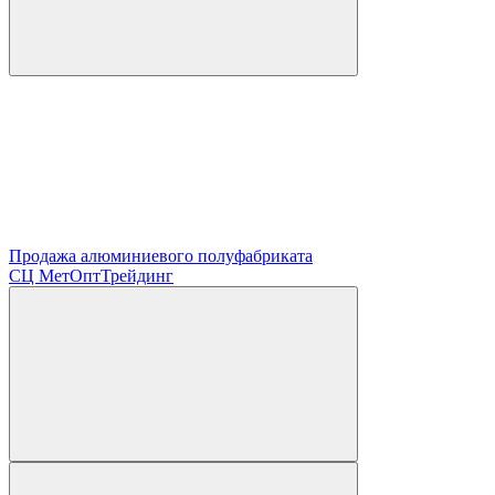
Продажа алюминиевого полуфабриката
СЦ
МетОптТрейдинг